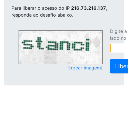
Para liberar o acesso
do IP
216.73.216.137
,
responda ao desafio abaixo.
Digite 
lado no
[trocar imagem]