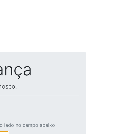
ança
nosco.
ao lado no campo abaixo