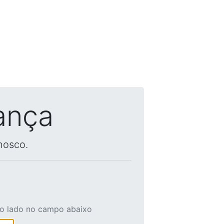
ança
nosco.
ao lado no campo abaixo