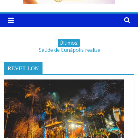
Últimos:
Saúde de Eunápolis realiza
campanha integrada: Agosto
Dourado e Lilás
REVEILLON
Máfia das canetas
emagrecedoras na mira da
polícia
Faltam 10 dias para a
campanha começar pra valer
Ministro do STJ perde o cargo
por assédio sexual
Patrimônio de Neto Carletto
aumentou cerca de 5.600% em