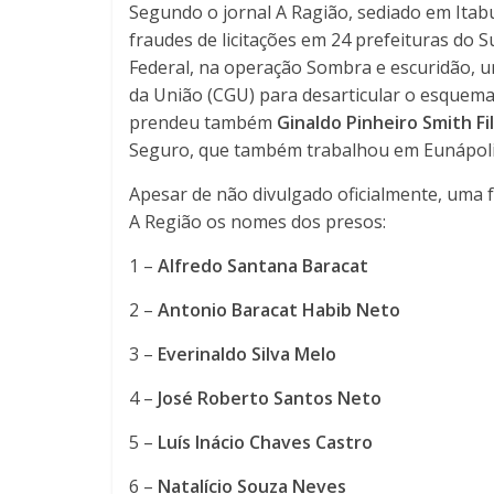
4 anos
Segundo o jornal A Ragião, sediado em Itab
fraudes de licitações em 24 prefeituras do S
Federal, na operação Sombra e escuridão, 
da União (CGU) para desarticular o esquema
prendeu também
Ginaldo Pinheiro Smith Fi
Seguro, que também trabalhou em Eunápoli
Apesar de não divulgado oficialmente, uma f
A Região os nomes dos presos:
1 –
Alfredo Santana Baracat
2 –
Antonio Baracat Habib Neto
3 –
Everinaldo Silva Melo
4 –
José Roberto Santos Neto
5 –
Luís Inácio Chaves Castro
6 –
Natalício Souza Neves