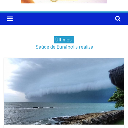
Últimos:
Saúde de Eunápolis realiza
campanha integrada: Agosto
Dourado e Lilás
Máfia das canetas
emagrecedoras na mira da
polícia
Faltam 10 dias para a
campanha começar pra valer
Ministro do STJ perde o cargo
por assédio sexual
Patrimônio de Neto Carletto
aumentou cerca de 5.600% em