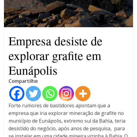
patrimônio 10.400% maior que
em 2022
Máfia das canetas
emagrecedoras na mira da
polícia
Empresa desiste de
explorar grafite em
Eunápolis
Compartilhe
Forte rumores de bastidores apontam que a
empresa que iria explorar mineração de grafite no
município de Eunápolis, extremo sul da Bahia, teria
desistido do negócio, após anos de pesquisa, para
se instalar em uma cidade mineira vizinha à Bahia. O