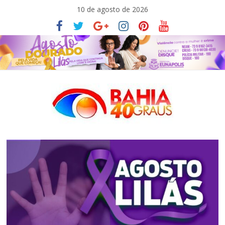
Pular
10 de agosto de 2026
para
o
conteúdo
Bahia40graus
Notícias
de
política,
meio