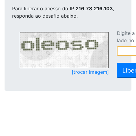
Para liberar o acesso
do IP
216.73.216.103
,
responda ao desafio abaixo.
Digite 
lado no
[trocar imagem]