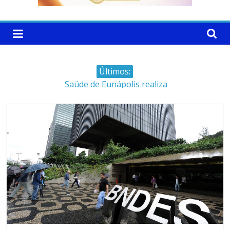
Últimos:
Saúde de Eunápolis realiza
campanha integrada: Agosto
Dourado e Lilás
Máfia das canetas
emagrecedoras na mira da
polícia
Faltam 10 dias para a
campanha começar pra valer
Ministro do STJ perde o cargo
por assédio sexual
Patrimônio de Neto Carletto
aumentou cerca de 5.600% em