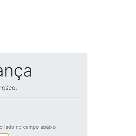
ança
nosco.
ao lado no campo abaixo