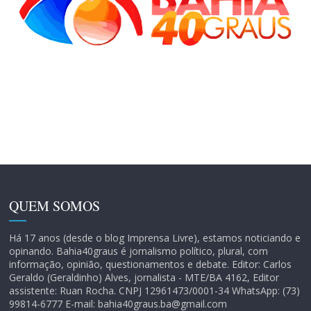
QUEM SOMOS
Há 17 anos (desde o blog Imprensa Livre), estamos noticiando e
opinando. Bahia40graus é jornalismo político, plural, com
informação, opinião, questionamentos e debate. Editor: Carlos
Geraldo (Geraldinho) Alves, jornalista - MTE/BA 4162, Editor
assistente: Ruan Rocha. CNPJ 12961473/0001-34 WhatsApp: (73)
99814-6777 E-mail: bahia40graus.ba@gmail.com