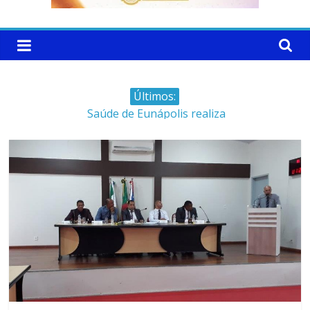
Últimos:
Saúde de Eunápolis realiza
campanha integrada: Agosto
Dourado e Lilás
Máfia das canetas
emagrecedoras na mira da
polícia
Faltam 10 dias para a
campanha começar pra valer
Ministro do STJ perde o cargo
por assédio sexual
Patrimônio de Neto Carletto
aumentou cerca de 5.600% em