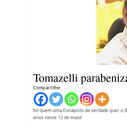
compulsória como punição
máxima para magistrados
Ministro do STF André
Mendonça precisa explicar
dúvidas no ar
Tomazelli parabeniz
Compartilhe
Só quem ama Eunápolis de verdade quer o B
anos neste 12 de maio!