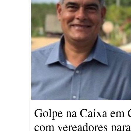
compulsória como punição
máxima para magistrados
Ministro do STF André
Mendonça precisa explicar
dúvidas no ar
Golpe na Caixa em C
com vereadores para