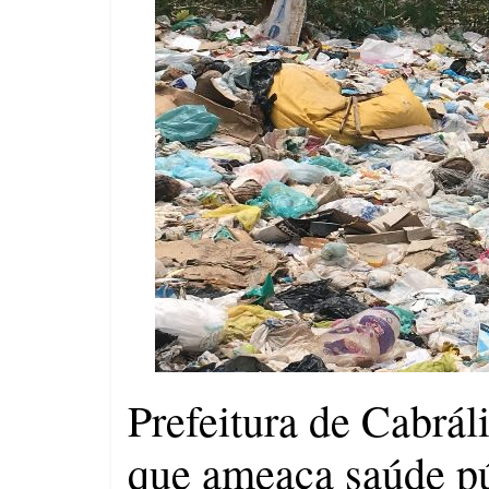
compulsória como punição
máxima para magistrados
Ministro do STF André
Mendonça precisa explicar
dúvidas no ar
Prefeitura de Cabrá
que ameaça saúde p