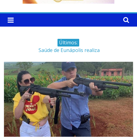
Últimos:
Saúde de Eunápolis realiza
campanha integrada: Agosto
Dourado e Lilás
Máfia das canetas
emagrecedoras na mira da
polícia
Faltam 10 dias para a
campanha começar pra valer
Ministro do STJ perde o cargo
por assédio sexual
Patrimônio de Neto Carletto
aumentou cerca de 5.600% em