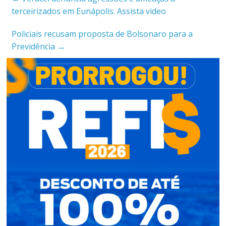
terceirizados em Eunápolis. Assista video
Policiais recusam proposta de Bolsonaro para a
Previdência
→