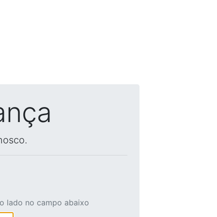
ança
nosco.
ao lado no campo abaixo