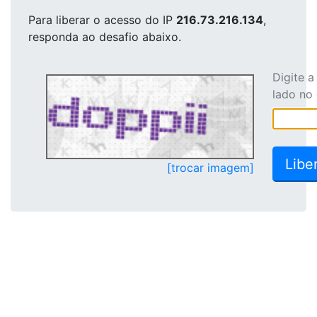
Para liberar o acesso
do IP
216.73.216.134
,
responda ao desafio abaixo.
Digite 
lado no
[trocar imagem]