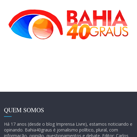
QUEM SOMOS
Há 17 anos (desde o blog Imprensa Livre), estamos noticiando e
opinando. Bahia40graus é jornalismo político, plural, com
informação, opinião, questionamentos e debate. Editor: Carlos