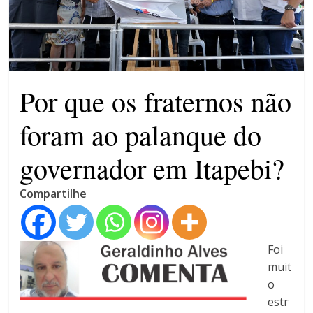
campanha integrada: Agosto
Dourado e Lilás
Agosto Lilás combate a
violência contra a mulher
Por que os fraternos não
foram ao palanque do
governador em Itapebi?
Compartilhe
Foi
muit
o
estr