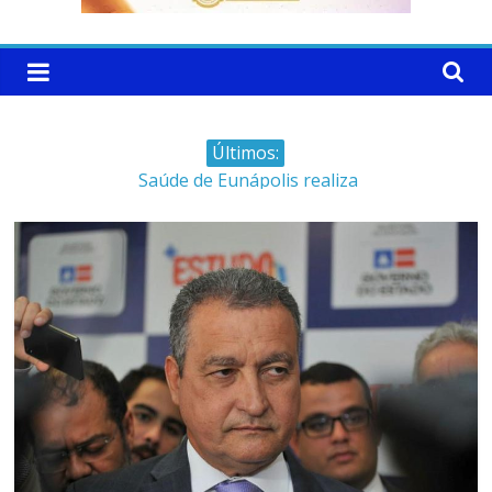
Últimos:
Saúde de Eunápolis realiza
campanha integrada: Agosto
Dourado e Lilás
Máfia das canetas
emagrecedoras na mira da
polícia
Faltam 10 dias para a
campanha começar pra valer
Ministro do STJ perde o cargo
por assédio sexual
Patrimônio de Neto Carletto
aumentou cerca de 5.600% em