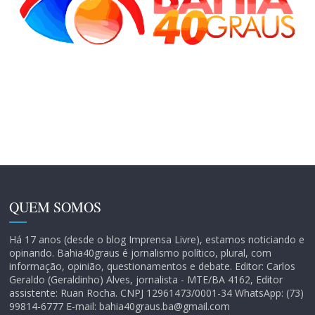
QUEM SOMOS
Há 17 anos (desde o blog Imprensa Livre), estamos noticiando e
opinando. Bahia40graus é jornalismo político, plural, com
informação, opinião, questionamentos e debate. Editor: Carlos
Geraldo (Geraldinho) Alves, jornalista - MTE/BA 4162, Editor
assistente: Ruan Rocha. CNPJ 12961473/0001-34 WhatsApp: (73)
99814-6777 E-mail: bahia40graus.ba@gmail.com