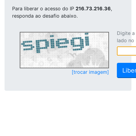
Para liberar o acesso
do IP
216.73.216.36
,
responda ao desafio abaixo.
Digite 
lado no
[trocar imagem]