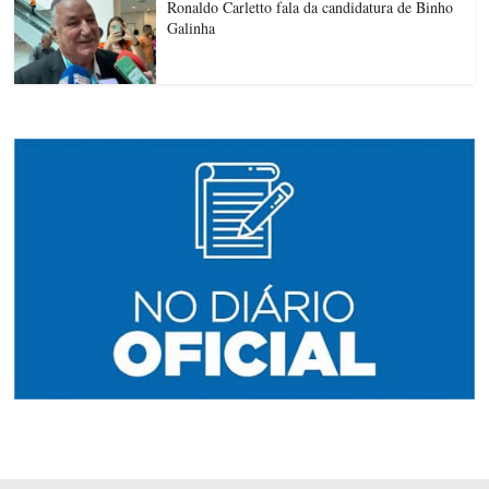
Ronaldo Carletto fala da candidatura de Binho
Galinha