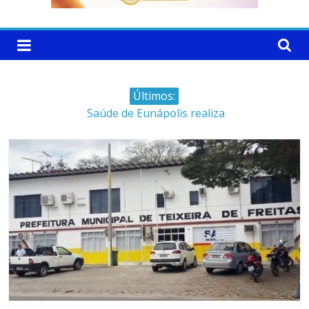
Últimos:
Saúde de Eunápolis realiza
campanha integrada: Agosto
Dourado e Lilás
Máfia das canetas
emagrecedoras na mira da
polícia
Faltam 10 dias para a
campanha começar pra valer
Ministro do STJ perde o cargo
por assédio sexual
Patrimônio de Neto Carletto
aumentou cerca de 5.600% em