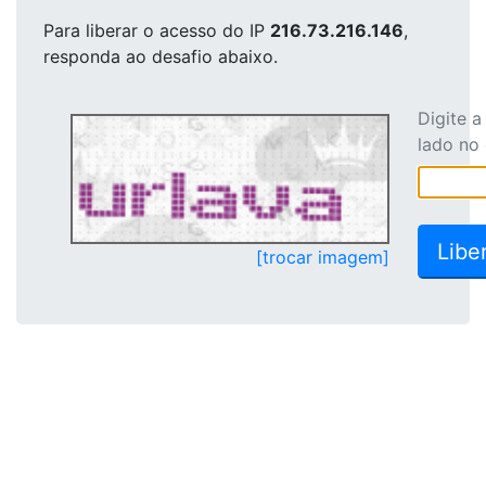
Para liberar o acesso
do IP
216.73.216.146
,
responda ao desafio abaixo.
Digite 
lado no
[trocar imagem]