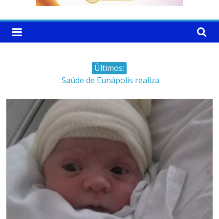
Últimos:
Saúde de Eunápolis realiza
campanha integrada: Agosto
Dourado e Lilás
Máfia das canetas
emagrecedoras na mira da
polícia
Faltam 10 dias para a
campanha começar pra valer
Ministro do STJ perde o cargo
por assédio sexual
Patrimônio de Neto Carletto
aumentou cerca de 5.600% em