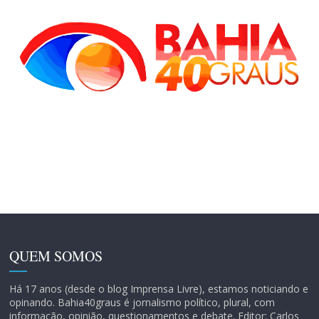
QUEM SOMOS
Há 17 anos (desde o blog Imprensa Livre), estamos noticiando e
opinando. Bahia40graus é jornalismo político, plural, com
informação, opinião, questionamentos e debate. Editor: Carlos