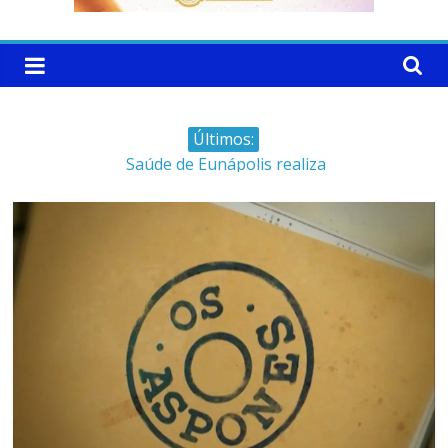
Últimos:
Saúde de Eunápolis realiza
campanha integrada: Agosto
Dourado e Lilás
Máfia das canetas
emagrecedoras na mira da
polícia
Faltam 10 dias para a
campanha começar pra valer
Ministro do STJ perde o cargo
por assédio sexual
Patrimônio de Neto Carletto
aumentou cerca de 5.600% em