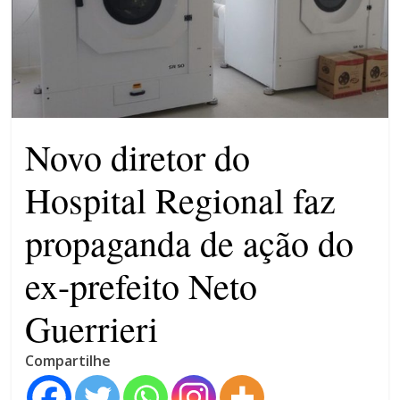
patrimônio 10.400% maior que
em 2022
Máfia das canetas
emagrecedoras na mira da
polícia
Novo diretor do
Hospital Regional faz
propaganda de ação do
ex-prefeito Neto
Guerrieri
Compartilhe