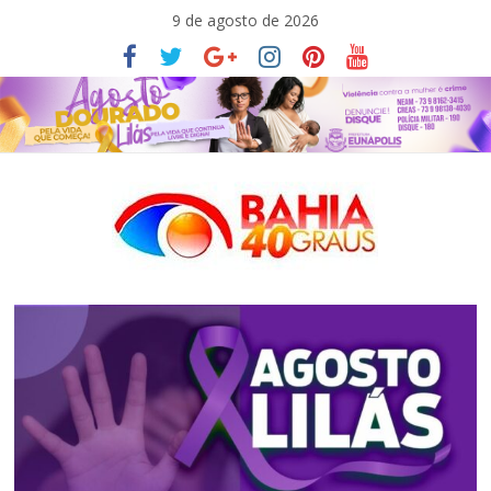
Pular
9 de agosto de 2026
para
o
conteúdo
Bahia40graus
Notícias
de
política,
meio