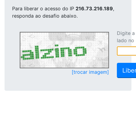
Para liberar o acesso
do IP
216.73.216.189
,
responda ao desafio abaixo.
Digite 
lado no
[trocar imagem]