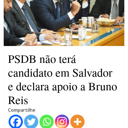
violência contra a mulher
O patrimônio dos candidatos
CNJ acaba com aposentadoria
compulsória como punição
máxima para magistrados
PSDB não terá
candidato em Salvador
e declara apoio a Bruno
Reis
Compartilhe