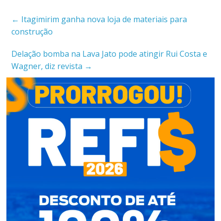
←
Itagimirim ganha nova loja de materiais para
construção
Delação bomba na Lava Jato pode atingir Rui Costa e
Wagner, diz revista
→