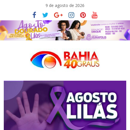
Pular
9 de agosto de 2026
para
o
conteúdo
Bahia40graus
Notícias
de
política,
meio