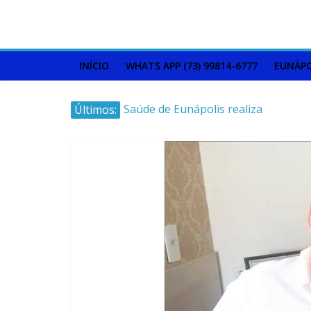
INÍCIO
WHATS APP (73) 99814-6777
EUNÁPO
Últimos:
Saúde de Eunápolis realiza
campanha integrada: Agosto
Dourado e Lilás
Máfia das canetas
emagrecedoras na mira da
polícia
Faltam 10 dias para a
campanha começar pra valer
Ministro do STJ perde o cargo
por assédio sexual
Patrimônio de Neto Carletto
aumentou cerca de 5.600% em