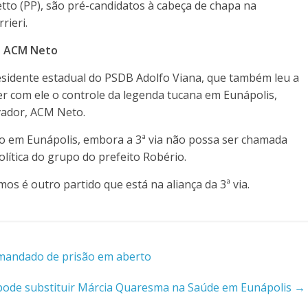
tto (PP), são pré-candidatos à cabeça de chapa na
rieri.
o ACM Neto
residente estadual do PSDB Adolfo Viana, que também leu a
r com ele o controle da legenda tucana em Eunápolis,
vador, ACM Neto.
ão em Eunápolis, embora a 3ª via não possa ser chamada
lítica do grupo do prefeito Robério.
s é outro partido que está na aliança da 3ª via.
 mandado de prisão em aberto
r pode substituir Márcia Quaresma na Saúde em Eunápolis
→