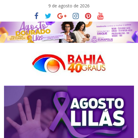
Pular
9 de agosto de 2026
para
o
conteúdo
Bahia40graus
Notícias
de
política,
meio