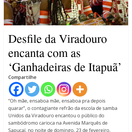
patrimônio 10.400% maior que
em 2022
Máfia das canetas
emagrecedoras na mira da
polícia
Desfile da Viradouro
encanta com as
‘Ganhadeiras de Itapuã’
Compartilhe
“Oh mãe, ensaboa mãe, ensaboa pra depois
quarar”, o contagiante refrão da escola de samba
Unidos da Viradouro encantou o público do
sambódromo carioca na Avenida Marquês de
Sapucaí, no noite de domingo, 23 de fevereiro,