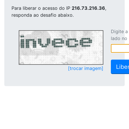
Para liberar o acesso
do IP
216.73.216.36
,
responda ao desafio abaixo.
Digite 
lado no
[trocar imagem]