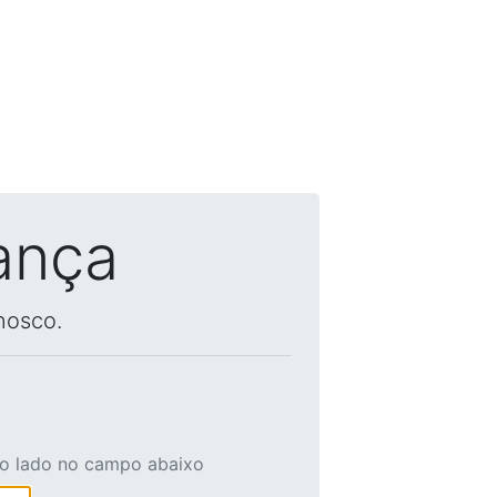
ança
nosco.
ao lado no campo abaixo