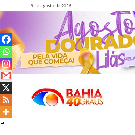
Pular
9 de agosto de 2026
para
o
conteúdo
Bahia40graus
Notícias
de
política,
meio
ambiente,