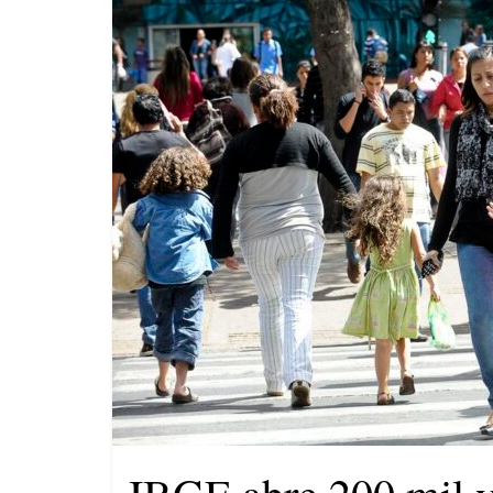
Binho Galinha tem candidatura
impugnada pelo Ministério
Público Eleitoral
Nikolas Ferreira declara ao TSE
patrimônio 10.400% maior que
em 2022
Máfia das canetas
emagrecedoras na mira da
polícia