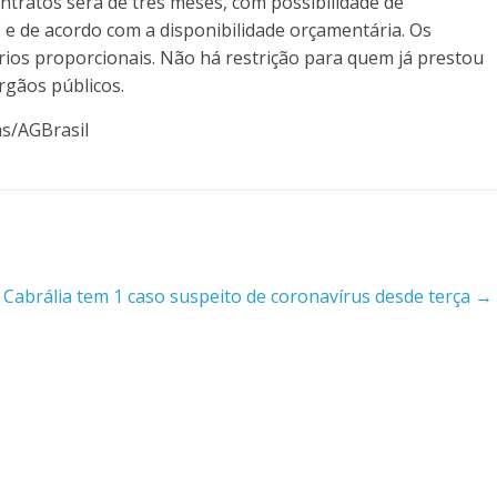
ontratos será de três meses, com possibilidade de
e de acordo com a disponibilidade orçamentária. Os
alários proporcionais. Não há restrição para quem já prestou
rgãos públicos.
as/AGBrasil
Cabrália tem 1 caso suspeito de coronavírus desde terça
→