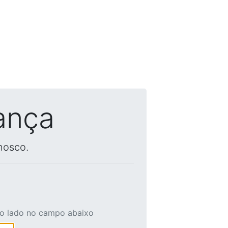
ança
nosco.
ao lado no campo abaixo