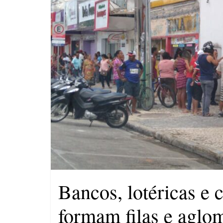
Saúde de Eunápolis realiza
campanha integrada: Agosto
Dourado e Lilás
Agosto Lilás combate a
violência contra a mulher
O patrimônio dos candidatos
Bancos, lotéricas e 
formam filas e aglo