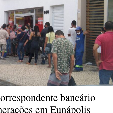
correspondente bancário
merações em Eunápolis