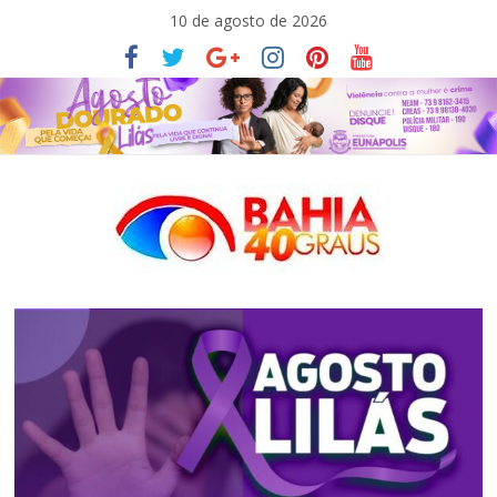
Pular
10 de agosto de 2026
para
o
conteúdo
Bahia40graus
Notícias
de
política,
meio