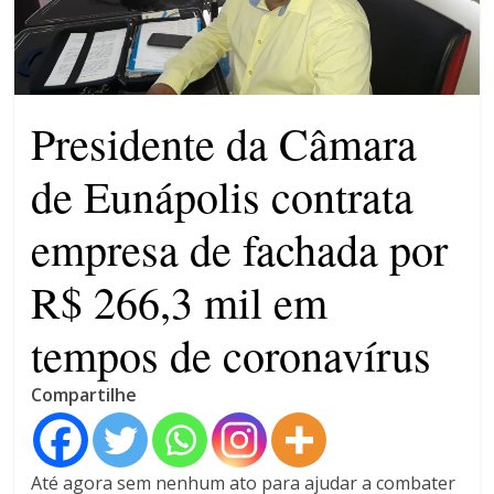
patrimônio 10.400% maior que
em 2022
Máfia das canetas
emagrecedoras na mira da
polícia
Presidente da Câmara
de Eunápolis contrata
empresa de fachada por
R$ 266,3 mil em
tempos de coronavírus
Compartilhe
Até agora sem nenhum ato para ajudar a combater