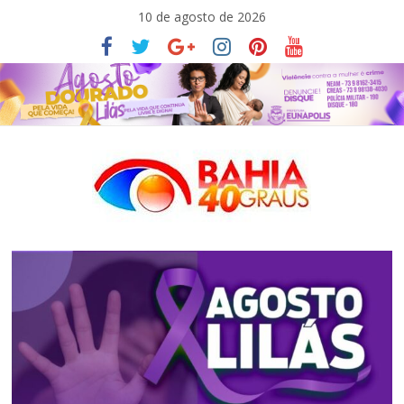
Pular
10 de agosto de 2026
para
o
conteúdo
Bahia40graus
Notícias
de
política,
meio