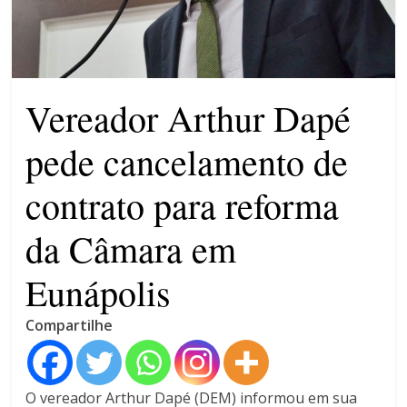
patrimônio 10.400% maior que
em 2022
Máfia das canetas
emagrecedoras na mira da
polícia
Vereador Arthur Dapé
pede cancelamento de
contrato para reforma
da Câmara em
Eunápolis
Compartilhe
O vereador Arthur Dapé (DEM) informou em sua