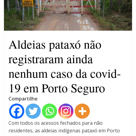
violência contra a mulher
O patrimônio dos candidatos
CNJ acaba com aposentadoria
compulsória como punição
máxima para magistrados
Aldeias pataxó não
registraram ainda
nenhum caso da covid-
19 em Porto Seguro
Compartilhe
Com todos os acessos fechados para não
residentes, as aldeias indígenas pataxó em Porto