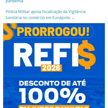
pandemia
Polícia Militar apoia fiscalização da Vigilância
Sanitária no comércio em Eunápolis
→