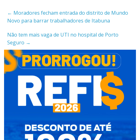
←
Moradores fecham entrada do distrito de Mundo
Novo para barrar trabalhadores de Itabuna
Não tem mais vaga de UTI no hospital de Porto
Seguro
→