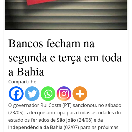
violência contra a mulher
O patrimônio dos candidatos
CNJ acaba com aposentadoria
compulsória como punição
máxima para magistrados
Bancos fecham na
segunda e terça em toda
a Bahia
Compartilhe
O governador Rui Costa (PT) sancionou, no sábado
(23/05), a lei que antecipa para todas as cidades do
estado os feriados de
São João
(24/06) e da
Independência da Bahia
(02/07) para as próximas