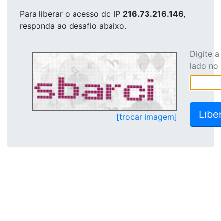
Para liberar o acesso
do IP
216.73.216.146
,
responda ao desafio abaixo.
Digite 
lado no
[trocar imagem]