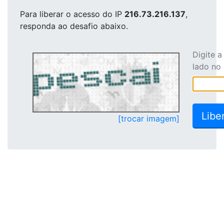
Para liberar o acesso
do IP
216.73.216.137
,
responda ao desafio abaixo.
Digite 
lado no
[trocar imagem]