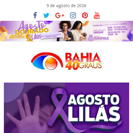
Pular
9 de agosto de 2026
para
o
conteúdo
Bahia40graus
Notícias
de
política,
meio