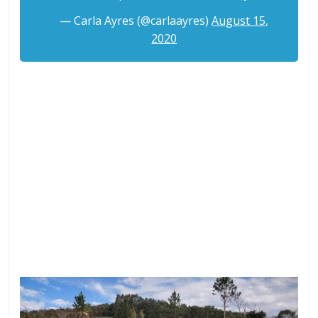
— Carla Ayres (@carlaayres)
August 15,
2020