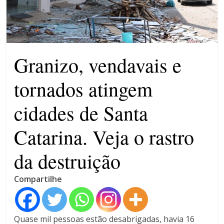
patrimônio 10.400% maior que
em 2022
Máfia das canetas
emagrecedoras na mira da
polícia
Granizo, vendavais e
tornados atingem
cidades de Santa
Catarina. Veja o rastro
da destruição
Compartilhe
Quase mil pessoas estão desabrigadas, havia 16