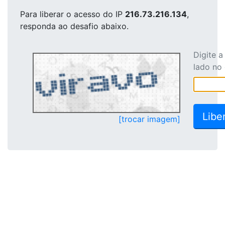
Para liberar o acesso
do IP
216.73.216.134
,
responda ao desafio abaixo.
Digite 
lado no
[trocar imagem]