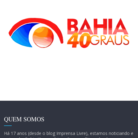
QUEM SOMOS
Há 17 anos (desde o blog Imprensa Livre), estamos noticiando e