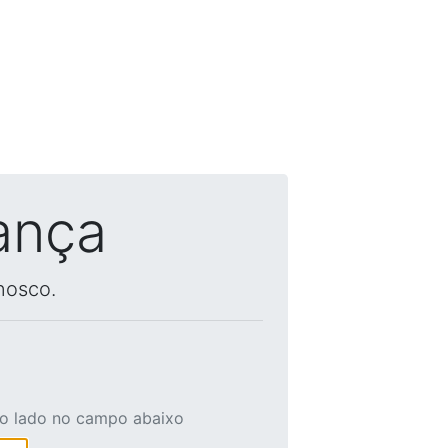
ança
nosco.
ao lado no campo abaixo