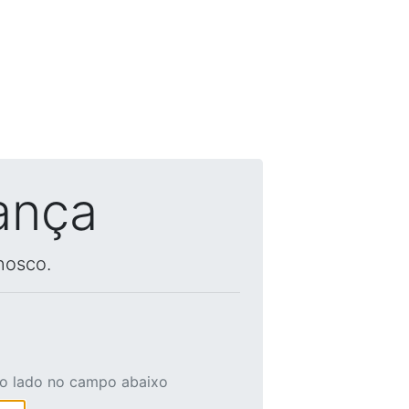
ança
nosco.
ao lado no campo abaixo