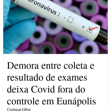
patrimônio 10.400% maior que
em 2022
Máfia das canetas
emagrecedoras na mira da
polícia
Demora entre coleta e
resultado de exames
deixa Covid fora do
controle em Eunápolis
Compartilhe