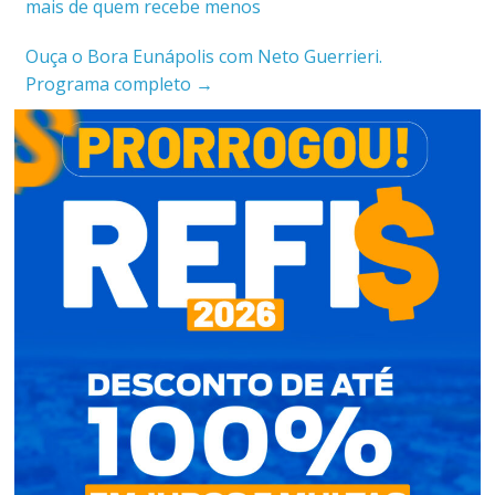
mais de quem recebe menos
Ouça o Bora Eunápolis com Neto Guerrieri.
Programa completo
→