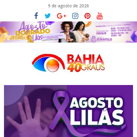
Pular
9 de agosto de 2026
para
o
conteúdo
Bahia40graus
Notícias
de
política,
meio