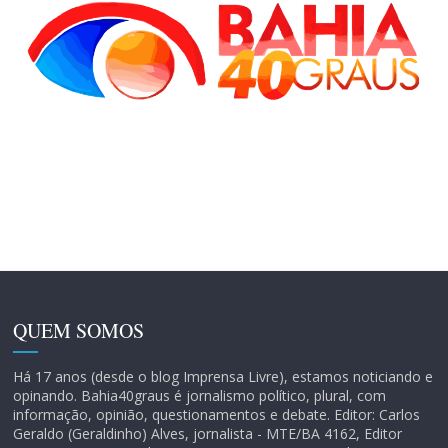
QUEM SOMOS
Há 17 anos (desde o blog Imprensa Livre), estamos noticiando e
opinando. Bahia40graus é jornalismo político, plural, com
informação, opinião, questionamentos e debate. Editor: Carlos
Geraldo (Geraldinho) Alves, jornalista - MTE/BA 4162, Editor