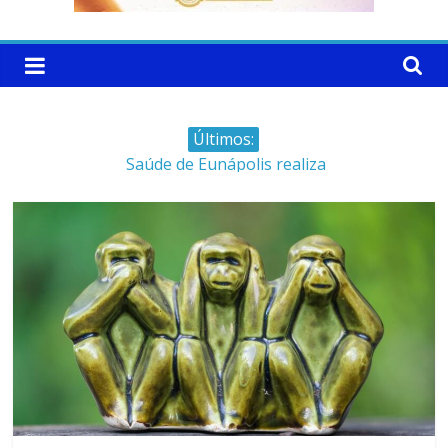
Últimos:
Saúde de Eunápolis realiza
campanha integrada: Agosto
Dourado e Lilás
Máfia das canetas
emagrecedoras na mira da
polícia
Faltam 10 dias para a
campanha começar pra valer
Ministro do STJ perde o cargo
por assédio sexual
Patrimônio de Neto Carletto
aumentou cerca de 5.600% em