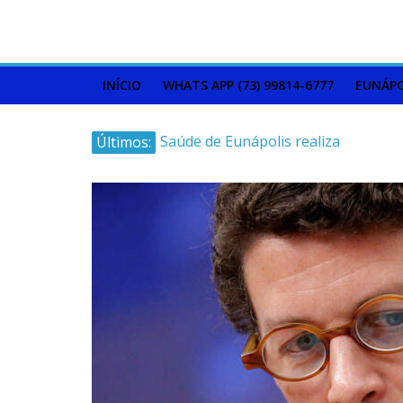
INÍCIO
WHATS APP (73) 99814-6777
EUNÁPO
Últimos:
Saúde de Eunápolis realiza
campanha integrada: Agosto
Dourado e Lilás
Máfia das canetas
emagrecedoras na mira da
polícia
Faltam 10 dias para a
campanha começar pra valer
Ministro do STJ perde o cargo
por assédio sexual
Patrimônio de Neto Carletto
aumentou cerca de 5.600% em