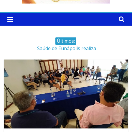
Últimos:
Saúde de Eunápolis realiza
campanha integrada: Agosto
Dourado e Lilás
Máfia das canetas
emagrecedoras na mira da
polícia
Faltam 10 dias para a
campanha começar pra valer
Ministro do STJ perde o cargo
por assédio sexual
Patrimônio de Neto Carletto
aumentou cerca de 5.600% em