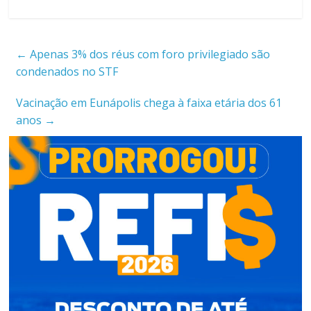
←
Apenas 3% dos réus com foro privilegiado são
condenados no STF
Vacinação em Eunápolis chega à faixa etária dos 61
anos
→